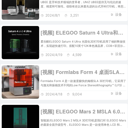
UBEE 是牙科技术领域的变革者，UNIZ UBEE提供无与伦比的速
度、精度和可靠性。借助有史以来最先进的台式牙科打印机，将您的
实践提升到新的高度，引领牙科创新。
设备
2024/8/1
3,251
[视频] ELEGOO Saturn 4 Ultra和Saturn 4 LCD 3D打印机：更快、更精、更简单
爱乐酷ELEGOO Saturn 4 Ultra 光固化3D打印机采用了倾斜释放技
术，实现超快速打印。搭配10英寸12K单色液晶屏，COB+菲涅尔准
直透镜，自动调平和智能机械传感器，AI智能监控及断电续打，将为
设备
带来非常棒的打印体验。
2024/4/19
4,599
[视频] Formlabs Form 4 桌面SLA极速3D打印机 工业级打印质量
Formlabs Form 4 是一款速度极快的掩模SLA 3D打印机，它采用了
与激光和振镜技术不同的Low Force Stereolithography™ (LFS) 技
术，具备超高功率背光（16mw/cm²）、专有的剥离纹理、光学处
设备
理单元4（Light Processing Unit 4）以及双层柔性覆膜层树脂槽，
2024/4/18
9,004
这些特性共同保证令人惊叹的零件质量。
[视频] ELEGOO Mars 2 MSLA 6.08寸2K 光固化3D打印机
智能派/ELEGOO Mars 2 MSLA 3D打印机是我们对 ELEGOO Mars
的最新全面升级型号，ELEGOO Mars 是一款使用单色 LCD 和